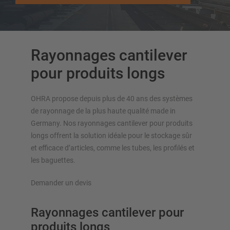
Autres rayonnage cantilever
Rayonnages cantilever
pour produits longs
OHRA propose depuis plus de 40 ans des systèmes
APERÇU DES SYSTÈMES DE
de rayonnage de la plus haute qualité made in
STOCKAGE
Germany. Nos rayonnages cantilever pour produits
longs offrent la solution idéale pour le stockage sûr
Rayonnages à palettes
et efficace d’articles, comme les tubes, les profilés et
Rayonnages mobiles
les baguettes.
Stockage automatique
Demander un devis
Hall de rayonnages
Mezzanines
Rayonnages cantilever pour
Rayonnage vertical
produits longs