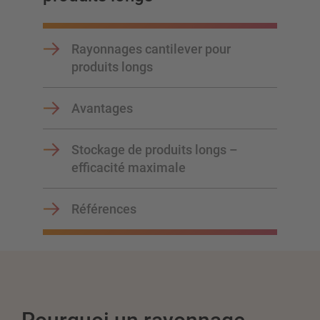
Planifiez votre système de rayonnage individuellement avec
Rayonnages cantilever pour
nos configurateurs – y compris la demande directe
produits longs
Configurer le rayonnage maintenant
Avantages
Stockage de produits longs –
efficacité maximale
Références