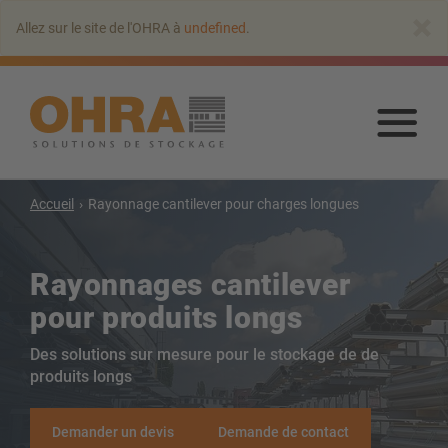
Aller
×
Allez sur le site de l'OHRA à
undefined
.
au
contenu
principal
Alle
au
con
prin
Accueil
Rayonnage cantilever pour charges longues
Rayonnage cantilever
Rayonnages cantilever
Rayonnages cantilever avec toit
pour produits longs
Rayonnages cantilever simple face
Rayonnages cantilever double-face
Des solutions sur mesure pour le stockage de de
produits longs
Rayonnages cantilever pour charges lourdes
Rayonnage cantilever mobile
Demander un devis
Demande de contact
Rayonnage cantilever pour charges longues