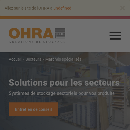
Aller
×
Allez sur le site de l'OHRA à
undefined
.
au
contenu
principal
Alle
au
con
prin
Accueil
Secteurs
Marchés spécialisés
Solutions pour les secteurs
Rayonnage cantilever
Systèmes de stockage sectoriels pour vos produits
Rayonnages cantilever avec toit
Entretien de conseil
Rayonnages cantilever simple face
Rayonnages cantilever double-face
Rayonnages cantilever pour charges lourdes