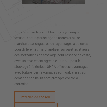
Stockage automatique
Hall de rayonnages
Mezzanines
Rayonnage vertical
Dans ces marchés en utilise des rayonnages
verticaux pour le stockage de barres et autre
marchandise longue, ou de rayonnages à palettes
Planifiez votre système de rayonnage individuellement avec
pour différentes marchandises sur palettes et aussi
nos configurateurs – y compris la demande directe
des mezzanines de stockage pour l’espace de vente,
avec un revêtement agréable. Surtout pour le
Configurer le rayonnage maintenant
stockage à l’extérieur, OHRA offre des rayonnages
avec toiture. Les rayonnages sont galvanisés sur
demande et ainsi ils sont protégés contre la
corrosion.
Entretien de conseil