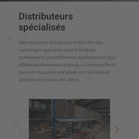
Rayonnage cantilever mobile
Distributeurs
Rayonnage cantilever pour charges longues
Autres rayonnage cantilever
spécialisés
Selon le type de distributeur, OHRA offre des
rayonnages appropriés pour le stockage
professionnel, pour différentes applications et pour
différentes dimensions et poids. La gamme offerte
dans ces magasins spécialisés est très variée et
adaptée aux besoins des clients.
APERÇU DES SYSTÈMES DE
STOCKAGE
Rayonnages à palettes
Rayonnages mobiles