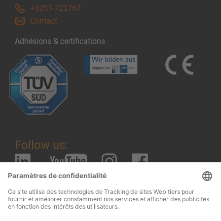
+3251-723767
Contact
Adhésions & certifications
Follow us: