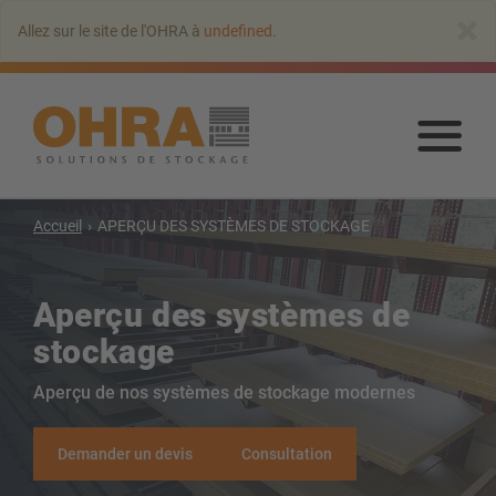
Aller
×
Allez sur le site de l'OHRA à
undefined
.
au
contenu
principal
Alle
au
con
prin
Accueil
APERÇU DES SYSTÈMES DE STOCKAGE
Rayonnage cantilever
Rayonnages cantilever avec toit
Aperçu des systèmes de
Rayonnages cantilever simple face
stockage
Rayonnages cantilever double-face
Aperçu de nos systèmes de stockage modernes
Rayonnages cantilever pour charges lourdes
Rayonnage cantilever mobile
Rayonnage cantilever pour charges longues
Demander un devis
Consultation
Autres rayonnage cantilever