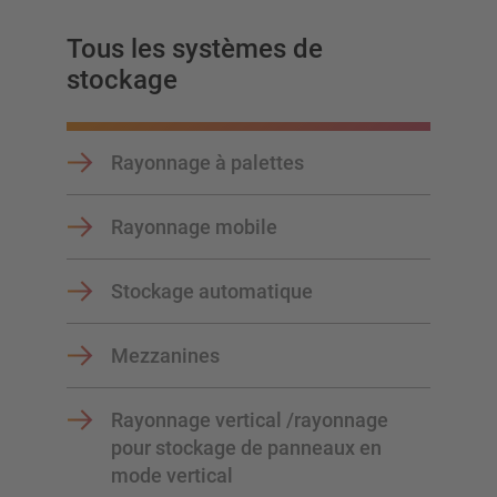
Planifiez votre système de rayonnage individuellement avec
nos configurateurs – y compris la demande directe
Tous les systèmes de
stockage
Configurer le rayonnage maintenant
Rayonnage à palettes
Rayonnage mobile
Stockage automatique
Mezzanines
Rayonnage vertical /rayonnage
pour stockage de panneaux en
mode vertical