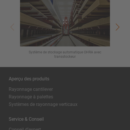
Système de stockage automatique OHRA avec
T
transstockeur
Aperçu des produits
Rayonnage cantilever
Rayonnage à palettes
Systèmes de rayonnage verticaux
Service & Conseil
Conseil d’expert