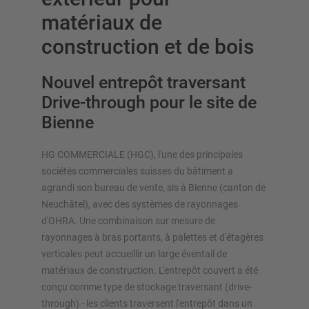
matériaux de
construction et de bois
Nouvel entrepôt traversant
Drive-through pour le site de
APERÇU DES SYSTÈMES DE
Bienne
STOCKAGE
Rayonnages à palettes
HG COMMERCIALE (HGC), l'une des principales
Rayonnages mobiles
sociétés commerciales suisses du bâtiment a
Stockage automatique
agrandi son bureau de vente, sis à Bienne (canton de
Hall de rayonnages
Neuchâtel), avec des systèmes de rayonnages
d'OHRA. Une combinaison sur mesure de
Mezzanines
rayonnages à bras portants, à palettes et d'étagères
Rayonnage vertical
verticales peut accueillir un large éventail de
matériaux de construction. L'entrepôt couvert a été
conçu comme type de stockage traversant (drive-
through) - les clients traversent l'entrepôt dans un