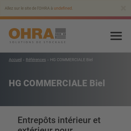
Aller
×
Allez sur le site de l'OHRA à
undefined
.
au
contenu
principal
Alle
au
con
prin
Accueil
Références
HG COMMERCIALE Biel
Rayonnage cantilever
Rayonnages cantilever avec toit
HG COMMERCIALE Biel
Rayonnages cantilever simple face
Rayonnages cantilever double-face
Rayonnages cantilever pour charges lourdes
Rayonnage cantilever mobile
Entrepôts intérieur et
Rayonnage cantilever pour charges longues
Autres rayonnage cantilever
extérieur pour