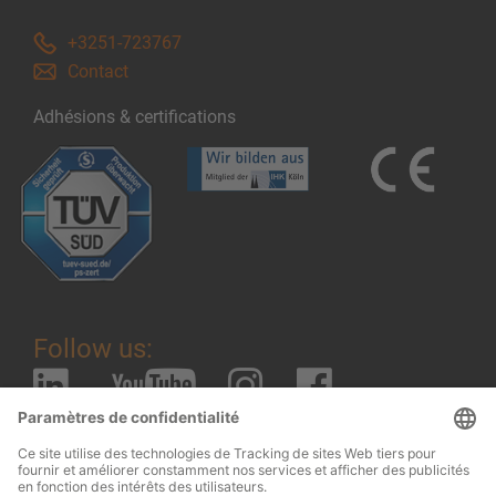
+3251-723767
Contact
Adhésions & certifications
Follow us: