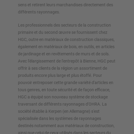
Planifiez votre système de rayonnage individuellement avec
sens et retirent leurs marchandises directement des
nos configurateurs – y compris la demande directe
différents rayonnages.
Configurer le rayonnage maintenant
Les professionnels des secteurs de la construction
primaire et du second œuvre se fournissent chez
HGC, outre en matériaux de construction classiques,
également en matériaux de bois, en outils, en articles
de jardinage et en revêtements de murs et de sols.
Avec l'élargissement de l'entrepôt à Bienne, HGC peut
offrir à ses clients de la région un assortiment de
produits encore plus large et plus étoffé. Pour
pouvoir entreposer cette grande variété d'articles en
tous genres, en toute sécurité et de façon efficace,
HGC a équipé son nouveau système de stockage
traversant de différents rayonnages d'OHRA. La
société établie à Kerpen (en Allemagne) s'est
spécialisée dans les systèmes de rayonnages
destinés notamment aux matériaux de construction,
ainsi que celui de ceux utilisés dans les secteurs du