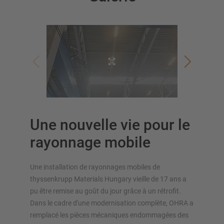
APERÇU DES SYSTÈMES DE
STOCKAGE
Rayonnages à palettes
Rayonnages mobiles
Une nouvelle vie pour le
Stockage automatique
Hall de rayonnages
rayonnage mobile
Mezzanines
Rayonnage vertical
Une installation de rayonnages mobiles de
thyssenkrupp Materials Hungary vieille de 17 ans a
pu être remise au goût du jour grâce à un rétrofit.
Dans le cadre d'une modernisation complète, OHRA a
Planifiez votre système de rayonnage individuellement avec
remplacé les pièces mécaniques endommagées des