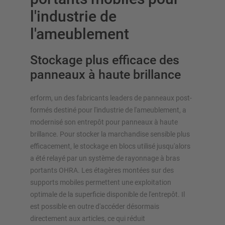
l'industrie de
l'ameublement
Stockage plus efficace des
panneaux à haute brillance
APERÇU DES SYSTÈMES DE
STOCKAGE
erform, un des fabricants leaders de panneaux post-
Rayonnages à palettes
formés destiné pour l'industrie de l'ameublement, a
Rayonnages mobiles
modernisé son entrepôt pour panneaux à haute
brillance. Pour stocker la marchandise sensible plus
Stockage automatique
efficacement, le stockage en blocs utilisé jusqu'alors
Hall de rayonnages
a été relayé par un système de rayonnage à bras
Mezzanines
portants OHRA. Les étagères montées sur des
Rayonnage vertical
supports mobiles permettent une exploitation
optimale de la superficie disponible de l'entrepôt. Il
est possible en outre d'accéder désormais
directement aux articles, ce qui réduit