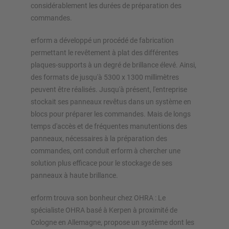
Planifiez votre système de rayonnage individuellement avec
considérablement les durées de préparation des
nos configurateurs – y compris la demande directe
commandes.
erform a développé un procédé de fabrication
Configurer le rayonnage maintenant
permettant le revêtement à plat des différentes
plaques-supports à un degré de brillance élevé. Ainsi,
des formats de jusqu'à 5300 x 1300 millimètres
peuvent être réalisés. Jusqu'à présent, l'entreprise
stockait ses panneaux revêtus dans un système en
blocs pour préparer les commandes. Mais de longs
temps d'accès et de fréquentes manutentions des
panneaux, nécessaires à la préparation des
commandes, ont conduit erform à chercher une
solution plus efficace pour le stockage de ses
panneaux à haute brillance.
erform trouva son bonheur chez OHRA : Le
spécialiste OHRA basé à Kerpen à proximité de
Cologne en Allemagne, propose un système dont les