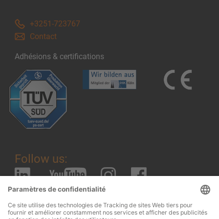
+3251-723767
Contact
Adhésions & certifications
Follow us: