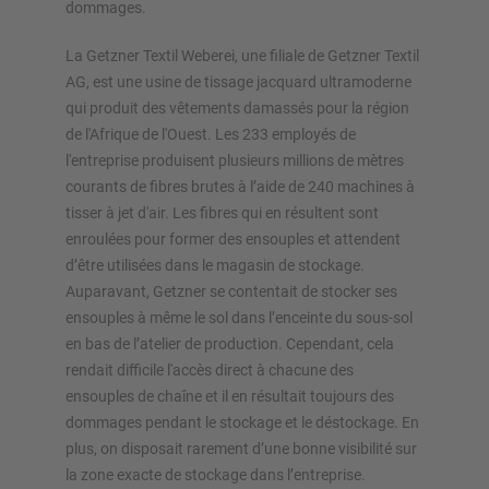
Planifiez votre système de rayonnage individuellement avec
dommages.
nos configurateurs – y compris la demande directe
La Getzner Textil Weberei, une filiale de Getzner Textil
AG, est une usine de tissage jacquard ultramoderne
Configurer le rayonnage maintenant
qui produit des vêtements damassés pour la région
de l'Afrique de l'Ouest. Les 233 employés de
l'entreprise produisent plusieurs millions de mètres
courants de fibres brutes à l’aide de 240 machines à
tisser à jet d'air. Les fibres qui en résultent sont
enroulées pour former des ensouples et attendent
d’être utilisées dans le magasin de stockage.
Auparavant, Getzner se contentait de stocker ses
ensouples à même le sol dans l’enceinte du sous-sol
en bas de l’atelier de production. Cependant, cela
rendait difficile l'accès direct à chacune des
ensouples de chaîne et il en résultait toujours des
dommages pendant le stockage et le déstockage. En
plus, on disposait rarement d’une bonne visibilité sur
la zone exacte de stockage dans l’entreprise.