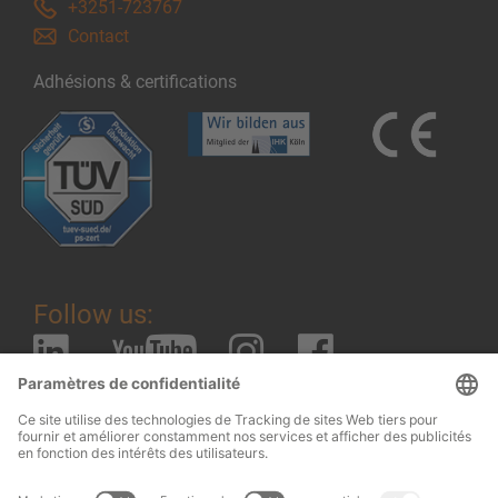
+3251-723767
Contact
Adhésions & certifications
Follow us: