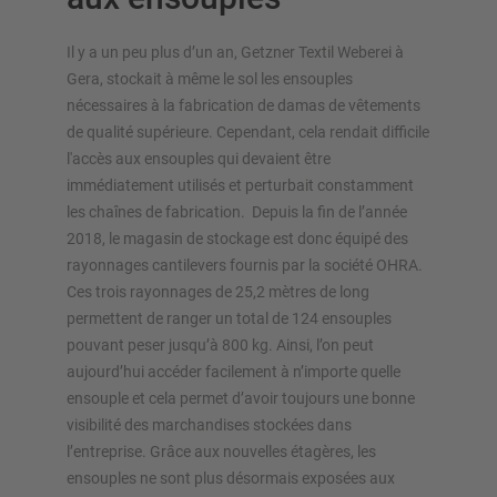
Il y a un peu plus d’un an, Getzner Textil Weberei à
Gera, stockait à même le sol les ensouples
nécessaires à la fabrication de damas de vêtements
de qualité supérieure. Cependant, cela rendait difficile
l'accès aux ensouples qui devaient être
APERÇU DES SYSTÈMES DE
immédiatement utilisés et perturbait constamment
STOCKAGE
les chaînes de fabrication. Depuis la fin de l’année
Rayonnages à palettes
2018, le magasin de stockage est donc équipé des
rayonnages cantilevers fournis par la société OHRA.
Rayonnages mobiles
Ces trois rayonnages de 25,2 mètres de long
Stockage automatique
permettent de ranger un total de 124 ensouples
Hall de rayonnages
pouvant peser jusqu’à 800 kg. Ainsi, l’on peut
Mezzanines
aujourd’hui accéder facilement à n’importe quelle
Rayonnage vertical
ensouple et cela permet d’avoir toujours une bonne
visibilité des marchandises stockées dans
l’entreprise. Grâce aux nouvelles étagères, les
ensouples ne sont plus désormais exposées aux