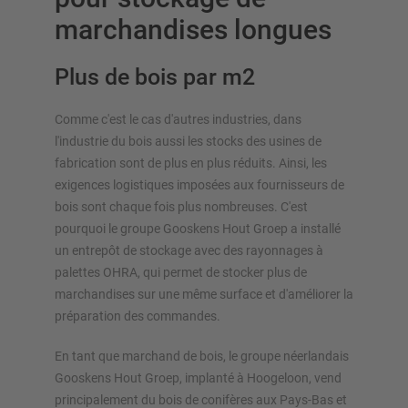
marchandises longues
Plus de bois par m2
Comme c'est le cas d'autres industries, dans
APERÇU DES SYSTÈMES DE
l'industrie du bois aussi les stocks des usines de
STOCKAGE
fabrication sont de plus en plus réduits. Ainsi, les
exigences logistiques imposées aux fournisseurs de
Rayonnages à palettes
bois sont chaque fois plus nombreuses. C'est
Rayonnages mobiles
pourquoi le groupe Gooskens Hout Groep a installé
Stockage automatique
un entrepôt de stockage avec des rayonnages à
Hall de rayonnages
palettes OHRA, qui permet de stocker plus de
Mezzanines
marchandises sur une même surface et d'améliorer la
Rayonnage vertical
préparation des commandes.
En tant que marchand de bois, le groupe néerlandais
Gooskens Hout Groep, implanté à Hoogeloon, vend
principalement du bois de conifères aux Pays-Bas et
Planifiez votre système de rayonnage individuellement avec