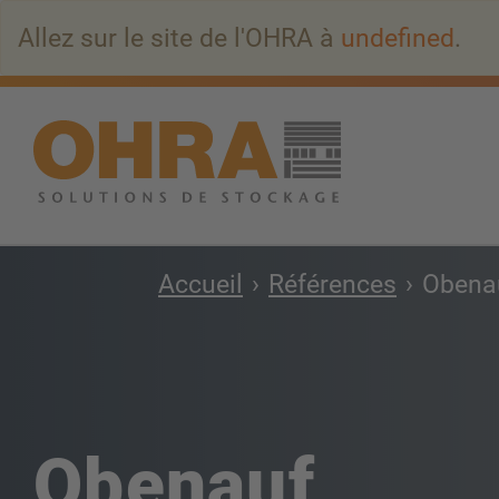
Aller
Allez sur le site de l'OHRA à
undefined
.
au
contenu
principal
Accueil
Références
Obena
Obenauf