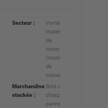
Secteur :
Vente de
matériaux
de
construction
(matériaux
de
couverture)
Marchandise
Bois de
stockée :
charpente,
panneaux