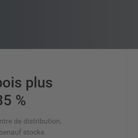
ois plus
35 %
re de distribution,
Obenauf stocke