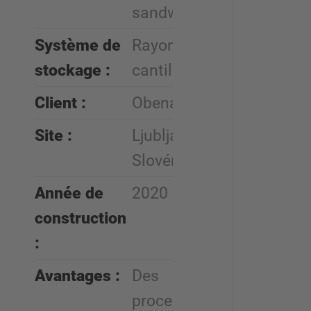
sandwich
Système de
Rayonnage
stockage :
cantilever
Client :
Obenauf
Site :
Ljubljana,
Slovénie
Année de
2020
construction
:
Avantages :
Des
processus