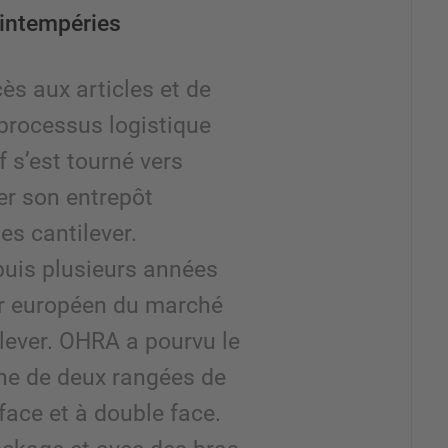
 intempéries
cès aux articles et de
processus logistique
f s’est tourné vers
er son entrepôt
es cantilever.
epuis plusieurs années
er européen du marché
lever. OHRA a pourvu le
rne de deux rangées de
ace et à double face.