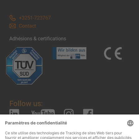
+3251-723767
Contact
Adhésions & certifications
Follow us: