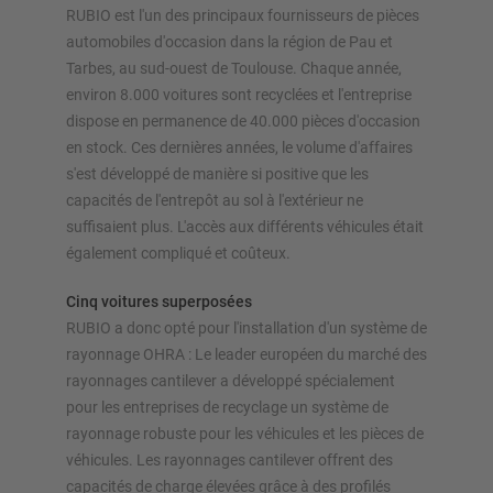
nos configurateurs – y compris la demande directe
RUBIO est l'un des principaux fournisseurs de pièces
automobiles d'occasion dans la région de Pau et
Configurer le rayonnage maintenant
Tarbes, au sud-ouest de Toulouse. Chaque année,
environ 8.000 voitures sont recyclées et l'entreprise
dispose en permanence de 40.000 pièces d'occasion
en stock. Ces dernières années, le volume d'affaires
s'est développé de manière si positive que les
capacités de l'entrepôt au sol à l'extérieur ne
suffisaient plus. L'accès aux différents véhicules était
également compliqué et coûteux.
Cinq voitures superposées
RUBIO a donc opté pour l'installation d'un système de
rayonnage OHRA : Le leader européen du marché des
rayonnages cantilever a développé spécialement
pour les entreprises de recyclage un système de
rayonnage robuste pour les véhicules et les pièces de
véhicules. Les rayonnages cantilever offrent des
capacités de charge élevées grâce à des profilés