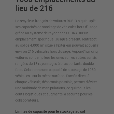
lieu de 216
Le recycleur français de voitures RUBIO a quintuplé
ses capacités de stockage de véhicules hors d'usage
APERÇU DES SYSTÈMES DE
grâce au système de rayonnages OHRA sur un
STOCKAGE
emplacement spécifique. Jusqu'à présent, l'entrepôt
au sol de 4.000 m² situé à l'extérieur pouvait accueillir
Rayonnages à palettes
environ 216 véhicules hors d'usage. Aujourd'hui, cinq
Rayonnages mobiles
voitures sont empilées les unes sur les autres sur six
Stockage automatique
rangées de 18 rayonnages à bras portants double
Hall de rayonnages
face. Cela donne une capacité de stockage de 1080
Mezzanines
véhicules - sur la même surface. L'accès direct à
chaque véhicule, désormais possible, permet d'éviter
Rayonnage vertical
une multitude de manipulations, ce qui réduit les
coûts logistiques et augmente la sécurité pour les
collaborateurs.
Planifiez votre système de rayonnage individuellement avec
Limites de capacité pour le stockage au sol