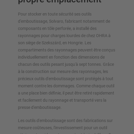
Pour stocker en toute sécurité ses outils
d'emboutissage, Solvaro, fabricant notamment de
composants en tôle perforée, a installé des
APERÇU DES SYSTÈMES DE
rayonnages pour charges lourdes de chez OHRA à
STOCKAGE
son siège de Szekszárd, en Hongrie. Les
compartiments des rayonnages peuvent être conçus
Rayonnages à palettes
individuellement en fonction des dimensions de
Rayonnages mobiles
chacun des outils pesant jusqu'à sept tonnes. Grâce
Stockage automatique
à la construction sur mesure des rayonnages, les
Hall de rayonnages
précieux outils d'emboutissage sont protégés à tout
Mezzanines
moment contre les dommages. Comme chaque outil
Rayonnage vertical
a une place bien définie, il peut être retiré rapidement
et facilement du rayonnage et transporté vers la
presse d'emboutissage.
Les outils d'emboutissage sont des fabrications sur
Planifiez votre système de rayonnage individuellement avec
mesure coûteuses, l'investissement pour un outil
nos configurateurs – y compris la demande directe