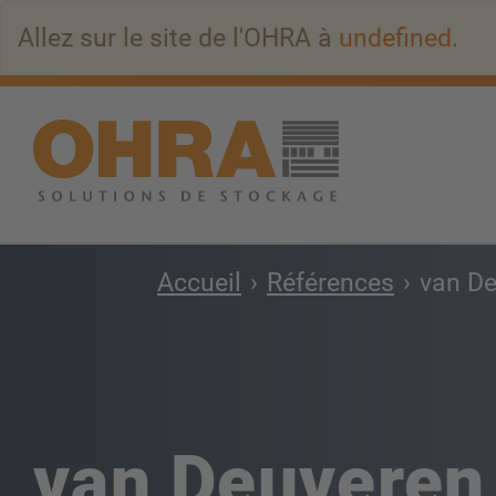
Aller
Allez sur le site de l'OHRA à
undefined
.
au
contenu
principal
Accueil
Références
van D
van Deuveren