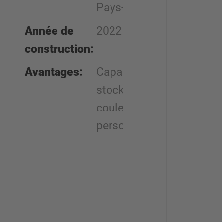
Pays-Bas
Année de
2022
construction:
Avantages:
Capacité de
stockage et
couleurs
personnalisées