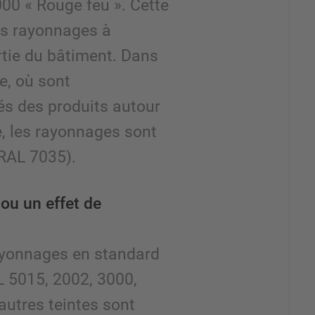
00 « Rouge feu ». Cette
les rayonnages à
artie du bâtiment. Dans
e, où sont
és des produits autour
de, les rayonnages sont
(RAL 7035).
u un effet de
yonnages en standard
L 5015, 2002, 3000,
autres teintes sont