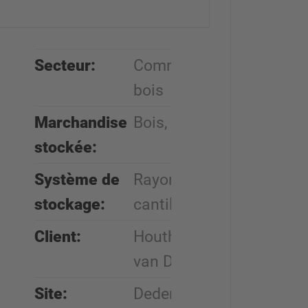
Secteur:
Commerce du
bois
Marchandise
Bois, panneaux
stockée:
Système de
Rayonnages
stockage:
cantilever
Client:
Houthandel
van Deuveren
Site:
Dedemsvaart,