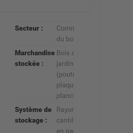
Secteur :
Commerce
du bois
Marchandise
Bois de
stockée :
jardin
(poutre,
plaques,
planches)
Système de
Rayonnages
stockage :
cantilever,
en partie