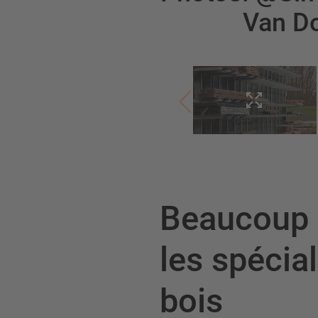
Van D
Beaucoup d
les spécia
bois