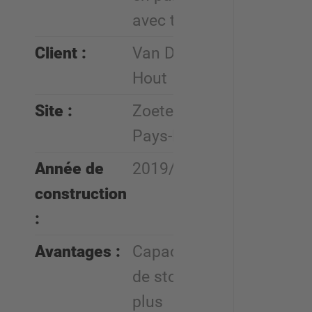
avec toit
Client :
Van Dorp
Hout
Site :
Zoetermeer,
Pays-Bas
Année de
2019/2020
construction
:
Avantages :
Capacités
de stockage
plus