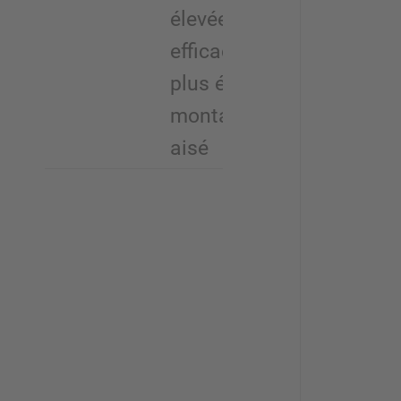
élevées,
efficacité
plus élevée,
montage
aisé