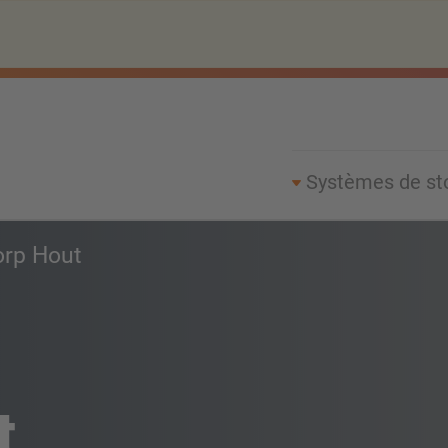
Systèmes de st
orp Hout
t