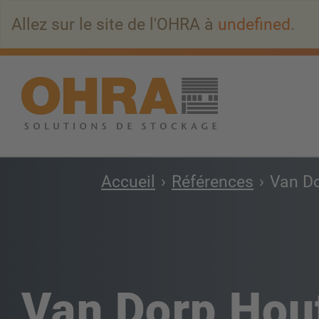
Aller
Allez sur le site de l'OHRA à
undefined
.
au
contenu
principal
Accueil
Références
Van D
Van Dorp Hou