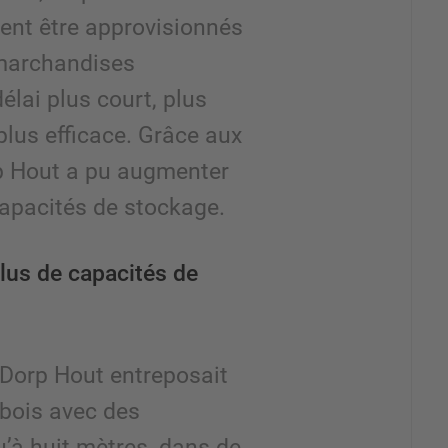
vent être approvisionnés
 marchandises
élai plus court, plus
plus efficace. Grâce aux
p Hout a pu augmenter
capacités de stockage.
lus de capacités de
 Dorp Hout entreposait
e bois avec des
u’à huit mètres, dans de