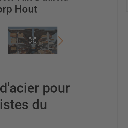
orp Hout
'acier pour
listes du