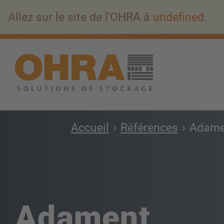
Aller
Allez sur le site de l'OHRA à
undefined
.
au
contenu
principal
Accueil
Références
Adame
Adament