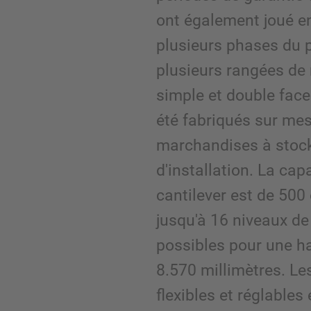
ont également joué e
plusieurs phases du p
plusieurs rangées de
simple et double fac
été fabriqués sur mes
marchandises à stocke
d'installation. La ca
cantilever est de 50
jusqu'à 16 niveaux d
possibles pour une h
8.570 millimètres. Le
flexibles et réglables