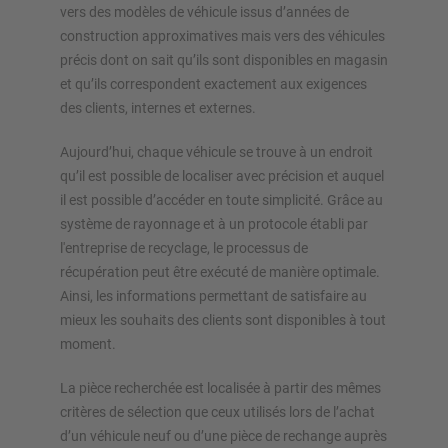
vers des modèles de véhicule issus d’années de
construction approximatives mais vers des véhicules
précis dont on sait qu’ils sont disponibles en magasin
Planifiez votre système de rayonnage individuellement avec
et qu’ils correspondent exactement aux exigences
nos configurateurs – y compris la demande directe
des clients, internes et externes.
Aujourd’hui, chaque véhicule se trouve à un endroit
Configurer le rayonnage maintenant
qu’il est possible de localiser avec précision et auquel
il est possible d’accéder en toute simplicité. Grâce au
système de rayonnage et à un protocole établi par
l'entreprise de recyclage, le processus de
récupération peut être exécuté de manière optimale.
Ainsi, les informations permettant de satisfaire au
mieux les souhaits des clients sont disponibles à tout
moment.
La pièce recherchée est localisée à partir des mêmes
critères de sélection que ceux utilisés lors de l’achat
d’un véhicule neuf ou d’une pièce de rechange auprès