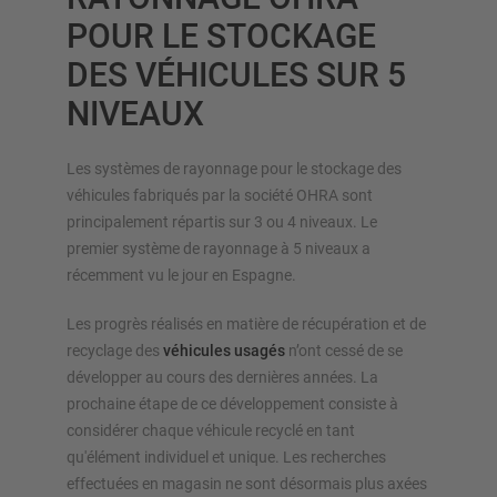
Autres rayonnage cantilever
POUR LE STOCKAGE
DES VÉHICULES SUR 5
NIVEAUX
Les systèmes de rayonnage pour le stockage des
véhicules fabriqués par la société OHRA sont
principalement répartis sur 3 ou 4 niveaux. Le
APERÇU DES SYSTÈMES DE
premier système de rayonnage à 5 niveaux a
STOCKAGE
récemment vu le jour en Espagne.
Rayonnages à palettes
Les progrès réalisés en matière de récupération et de
Rayonnages mobiles
recyclage des
véhicules usagés
n’ont cessé de se
Stockage automatique
développer au cours des dernières années. La
prochaine étape de ce développement consiste à
Hall de rayonnages
considérer chaque véhicule recyclé en tant
Mezzanines
qu'élément individuel et unique. Les recherches
Rayonnage vertical
effectuées en magasin ne sont désormais plus axées